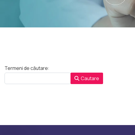
Formular de căutare
Termeni de căutare:
Cautare