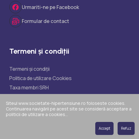
Urmariti-ne pe Facebook
Formular de contact
Termeni și condiții
Termeni și condiții
Politica de utilizare Cookies
Taxa membri SRH
Taxe participare științifice
Siteul www.societate-hipertensiune.ro foloseste cookies.
Politica de reclamații
Continuarea navigării pe acest site se consideră acceptare a
politicii de utilizare a cookies...
ANPC
Accept
Refuz