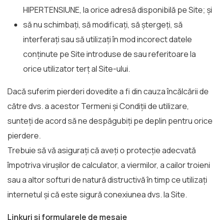
HIPERTENSIUNE, la orice adresă disponibilă pe Site; și
să nu schimbați, să modificați, să ștergeți, să
interferați sau să utilizați în mod incorect datele
conținute pe Site introduse de sau referitoare la
orice utilizator terț al Site-ului.
Dacă suferim pierderi dovedite a fi din cauza încălcării de
către dvs. a acestor Termeni și Condiții de utilizare,
sunteți de acord să ne despăgubiți pe deplin pentru orice
pierdere.
Trebuie să vă asigurați că aveți o protecție adecvată
împotriva virușilor de calculator, a viermilor, a cailor troieni
sau a altor softuri de natură distructivă în timp ce utilizați
internetul și că este sigură conexiunea dvs. la Site.
Linkuri și formularele de mesaje