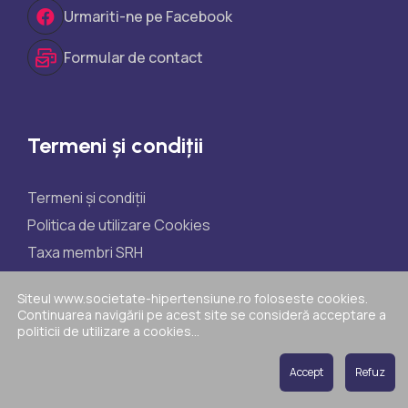
Urmariti-ne pe Facebook
Formular de contact
Termeni și condiții
Termeni și condiții
Politica de utilizare Cookies
Taxa membri SRH
Taxe participare științifice
Siteul www.societate-hipertensiune.ro foloseste cookies.
Politica de reclamații
Continuarea navigării pe acest site se consideră acceptare a
politicii de utilizare a cookies...
ANPC
Accept
Refuz