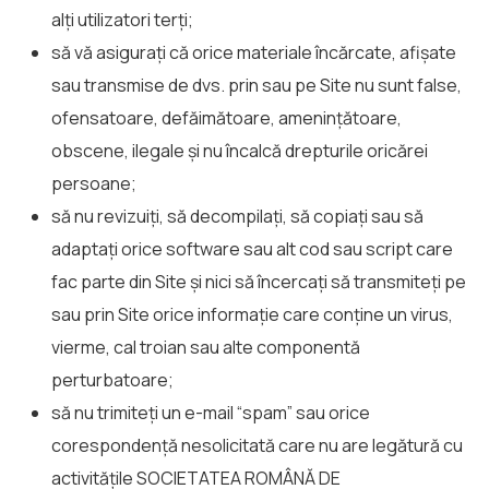
alți utilizatori terți;
să vă asigurați că orice materiale încărcate, afișate
sau transmise de dvs. prin sau pe Site nu sunt false,
ofensatoare, defăimătoare, amenințătoare,
obscene, ilegale și nu încalcă drepturile oricărei
persoane;
să nu revizuiți, să decompilați, să copiați sau să
adaptați orice software sau alt cod sau script care
fac parte din Site și nici să încercați să transmiteți pe
sau prin Site orice informație care conține un virus,
vierme, cal troian sau alte componentă
perturbatoare;
să nu trimiteți un e-mail “spam” sau orice
corespondență nesolicitată care nu are legătură cu
activitățile SOCIETATEA ROMÂNĂ DE