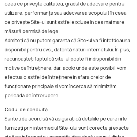
ceea ce privește calitatea, gradul de adecvare pentru
utilizare, performanța sau adecvarea scopului) în ceea
ce privește Site-ul sunt astfel excluse în cea mai mare
măsură permisă de lege.
Admiteți că nu putem garanta că Site-ul va fi întotdeauna
disponibil pentru dvs., datorită naturii internetului. În plus,
recunoașteți faptul că site-ul poate fi indisponibil din
motive de întreținere, dar, acolo unde este posibil, vom
efectua o astfel de întreținere în afara orelor de
funcționare principale și vom încerca să minimizăm
perioada de întrerupere.
Codul de conduită
Sunteți de acord să vă asigurați că detaliile pe care ni le
furnizați prin intermediul Site-ului sunt corecte și exacte
și să ne informați cu promptitudine dacă vreunul dintre