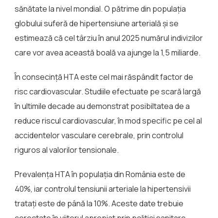
sănătate la nivel mondial. O pătrime din populaţia
globului suferă de hipertensiune arterială şi se
estimează că cel târziu în anul 2025 numărul indivizilor
care vor avea această boală va ajunge la 1,5 miliarde.
În consecinţă HTA este cel mai răspândit factor de
risc cardiovascular. Studiile efectuate pe scară largă
în ultimile decade au demonstrat posibiltatea de a
reduce riscul cardiovascular, în mod specific pe cel al
accidentelor vasculare cerebrale, prin controlul
riguros al valorilor tensionale.
Prevalenţa HTA în populaţia din România este de
40%, iar controlul tensiunii arteriale la hipertensivii
trataţi este de până la 10%. Aceste date trebuie
corectate în viitorul apropiat prin politici sanitare