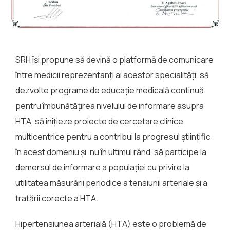
SRH îşi propune să devină o platformă de comunicare
între medicii reprezentanţi ai acestor specialităţi, să
dezvolte programe de educaţie medicală continuă
pentru îmbunătăţirea nivelului de informare asupra
HTA, să iniţieze proiecte de cercetare clinice
multicentrice pentru a contribui la progresul ştiinţific
în acest domeniu şi, nu în ultimul rând, să participe la
demersul de informare a populaţiei cu privire la
utilitatea măsurării periodice a tensiunii arteriale şi a
tratării corecte a HTA.
Hipertensiunea arterială (HTA) este o problemă de