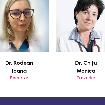
Dr. Rodean
Dr. Chițu
Ioana
Monica
Secretar
Trezorier