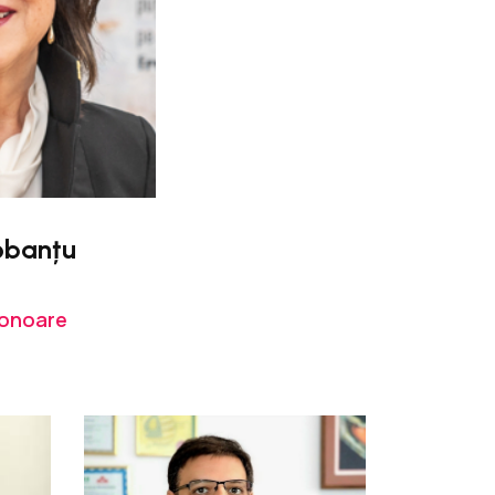
robanțu
 onoare