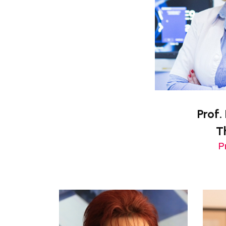
Prof.
T
P