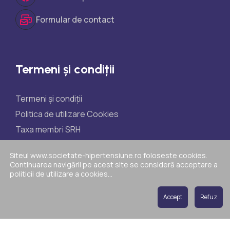
Formular de contact
Termeni și condiții
Termeni și condiții
Politica de utilizare Cookies
Taxa membri SRH
Taxe participare științifice
Siteul www.societate-hipertensiune.ro foloseste cookies.
Politica de reclamații
Continuarea navigării pe acest site se consideră acceptare a
politicii de utilizare a cookies...
ANPC
Accept
Refuz