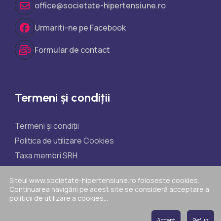
office@societate-hipertensiune.ro
Urmariti-ne pe Facebook
Formular de contact
Termeni și condiții
Termeni și condiții
Politica de utilizare Cookies
Taxa membri SRH
Taxe participare științifice
Siteul www.societate-hipertensiune.ro foloseste cookies.
Politica de reclamații
Continuarea navigării pe acest site se consideră acceptare a
politicii de utilizare a cookies...
ANPC
Accept
Refuz